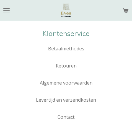
Ga
direct
naar
de
Klantenservice
hoofdinhoud
Betaalmethodes
Retouren
Algemene voorwaarden
Levertijd en verzendkosten
Contact