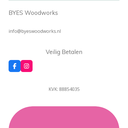
BYES Woodworks
info@byeswoodworks.nl
Veilig Betalen
F
I
a
n
c
s
e
t
KVK: 88854035
b
a
o
g
o
r
k
a
m