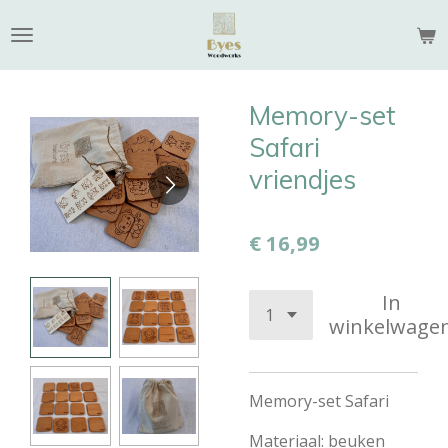
Ga
direct
naar
de
Memory-set
hoofdinhoud
Safari
vriendjes
€ 16,99
In
winkelwage
Memory-set Safari
Materiaal: beuken