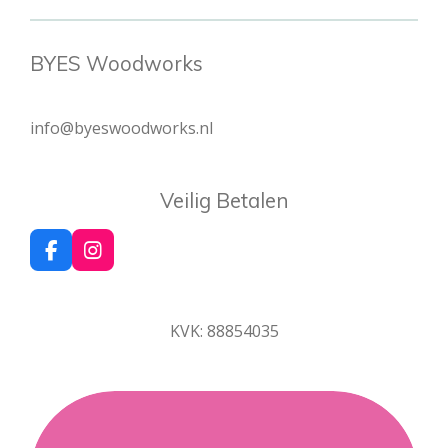
BYES Woodworks
info@byeswoodworks.nl
Veilig Betalen
F
I
a
n
c
s
e
t
KVK: 88854035
b
a
o
g
o
r
k
a
m