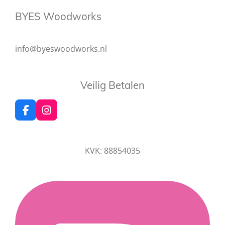
BYES Woodworks
info@byeswoodworks.nl
Veilig Betalen
F
I
a
n
c
s
e
t
KVK: 88854035
b
a
o
g
o
r
k
a
m