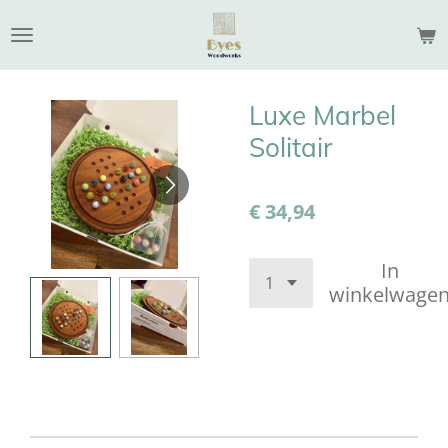
Ga
direct
naar
de
Luxe Marbel
hoofdinhoud
Solitair
€ 34,94
In
winkelwage