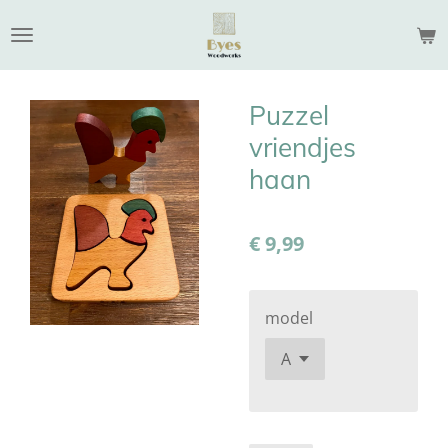
Ga
direct
naar
de
Puzzel
hoofdinhoud
vriendjes
haan
€ 9,99
model