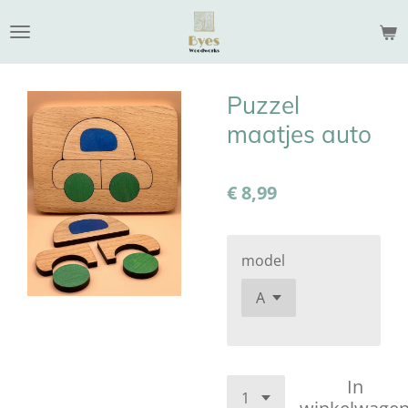
Ga
direct
naar
de
Puzzel
hoofdinhoud
maatjes auto
€ 8,99
model
In